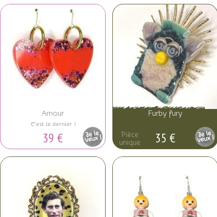
Amour
Furby fury
C'est le dernier !
39 €
35 €
Pièce
Pièce
unique
unique