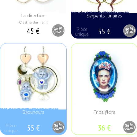
La direction
Serpents lunaires
C'est le dernier !
45 €
Pièce
55 €
Pièce
unique
unique
Bijounours
Frida flora
55 €
36 €
Pièce
Pièce
unique
unique