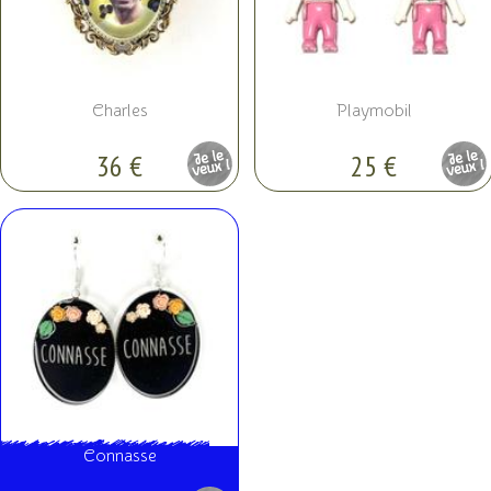
Charles
Playmobil
36 €
25 €
Pièce
Pièce
unique
unique
Connasse