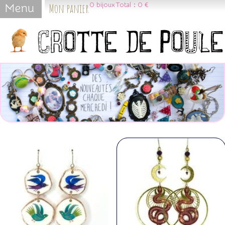
Mon panier
0
bijoux
Total :
0 €
Menu
Jump to navigation