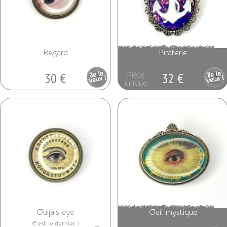
Regard
Piraterie
30 €
32 €
Pièce
Pièce
unique
unique
Ouija's eye
Oeil mystique
C'est le dernier !