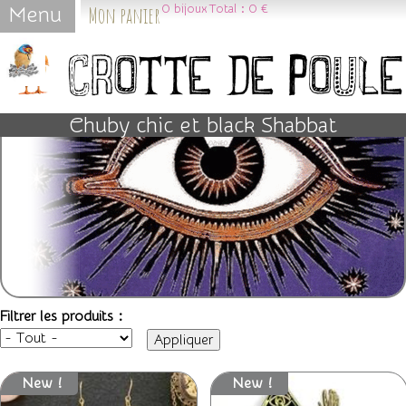
Mon panier
0
bijoux
Total :
0 €
Menu
Jump to navigation
Chuby chic et black Shabbat
Filtrer les produits :
New !
New !