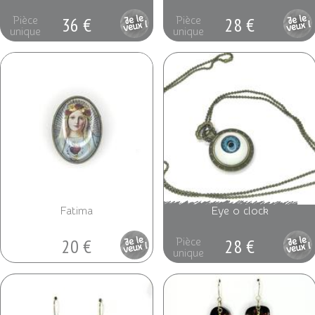
36 €
28 €
Pièce
Pièce
unique
unique
Fatima
Eye o clock
20 €
28 €
Pièce
Pièce
unique
unique