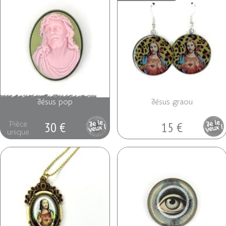
Jésus pop
Jésus graou
30 €
15 €
Pièce
Pièce
unique
unique