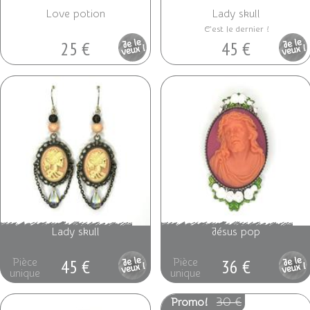
Love potion
Lady skull
C'est le dernier !
25 €
45 €
Pièce
Pièce
unique
unique
Lady skull
Jésus pop
45 €
36 €
Pièce
Pièce
unique
unique
30 €
Promo!