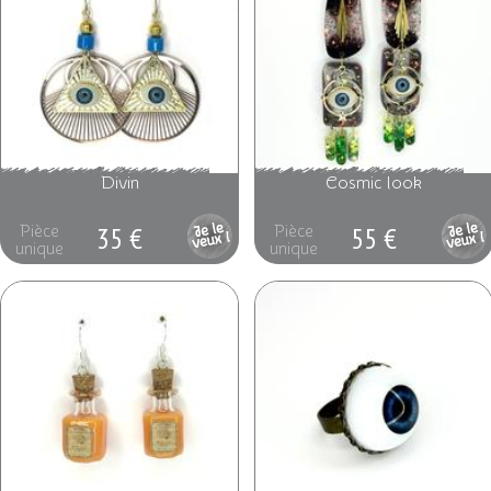
Divin
Cosmic look
35 €
55 €
Pièce
Pièce
unique
unique