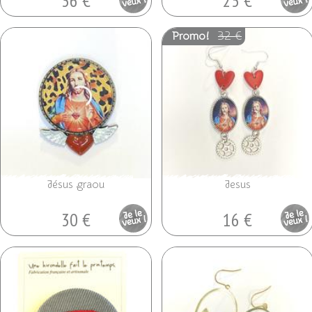
36 €
25 €
unique
unique
32 €
Promo!
Jésus graou
Jesus
30 €
16 €
Pièce
Pièce
unique
unique