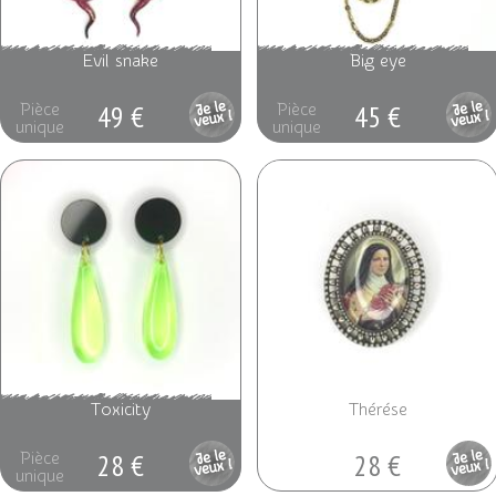
Evil snake
Big eye
49 €
45 €
Pièce
Pièce
unique
unique
Toxicity
Thérése
28 €
28 €
Pièce
Pièce
unique
unique