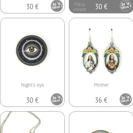
30 €
30 €
Pièce
Pièce
unique
unique
Night's eye
Mother
30 €
36 €
Pièce
Pièce
unique
unique