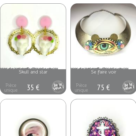
Skull and star
Se faire voir
35 €
75 €
Pièce
Pièce
unique
unique