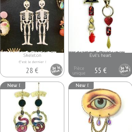
Skeleton
Evil's heart
C'est le dernier !
28 €
55 €
Pièce
Pièce
unique
unique
New !
New !