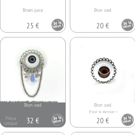
Brain juice
Bon oeil
25 €
20 €
Pièce
Pièce
unique
unique
Bon oeil
Bon oeil
C'est le dernier !
32 €
20 €
Pièce
Pièce
unique
unique