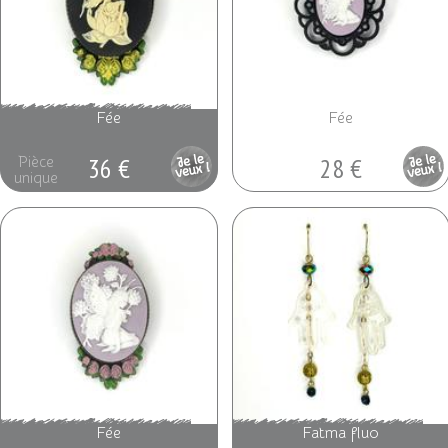
Fée
Fée
36 €
28 €
Pièce
Pièce
unique
unique
Fée
Fatma fluo