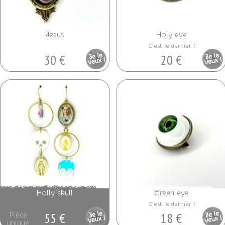
Jesus
Holy eye
C'est le dernier !
30 €
20 €
Pièce
Pièce
unique
unique
Holly skull
Green eye
C'est le dernier !
55 €
18 €
Pièce
Pièce
unique
unique