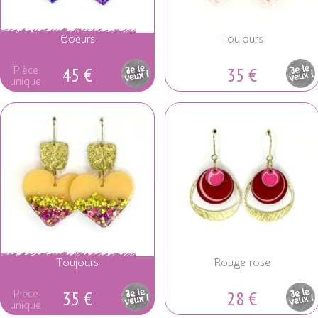
Coeurs
Toujours
45 €
35 €
Pièce
Pièce
unique
unique
Toujours
Rouge rose
35 €
28 €
Pièce
Pièce
unique
unique