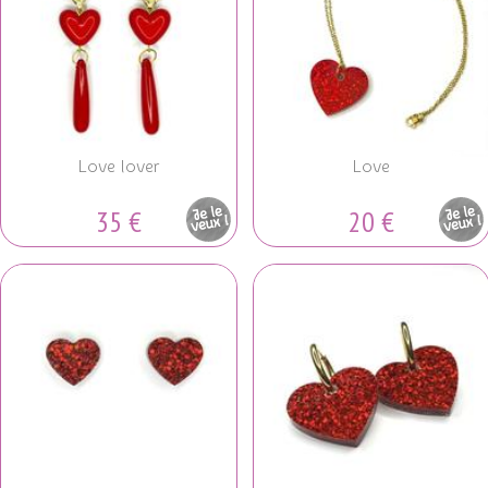
Love lover
Love
35 €
20 €
Pièce
Pièce
unique
unique