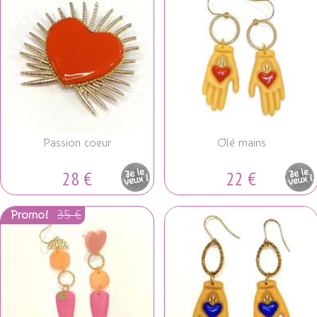
Passion coeur
Olé mains
28 €
22 €
Pièce
Pièce
unique
unique
35 €
Promo!