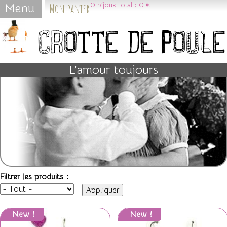
Mon panier
0
bijoux
Total :
0 €
Menu
Jump to navigation
L’amour toujours
Filtrer les produits :
New !
New !