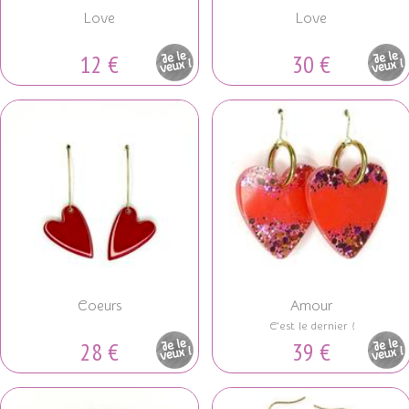
Love
Love
12 €
30 €
Pièce
Pièce
unique
unique
Coeurs
Amour
C'est le dernier !
28 €
39 €
Pièce
Pièce
unique
unique