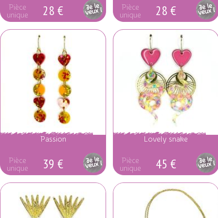
28 €
28 €
Pièce
Pièce
unique
unique
Passion
Lovely snake
39 €
45 €
Pièce
Pièce
unique
unique