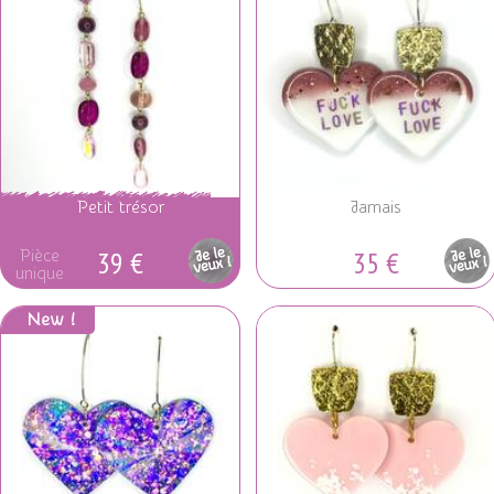
Petit trésor
Jamais
39 €
35 €
Pièce
Pièce
unique
unique
New !