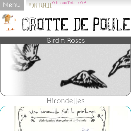
Mon panier
0
bijoux
Total :
0 €
Menu
Jump to navigation
Bird n Roses
Hirondelles