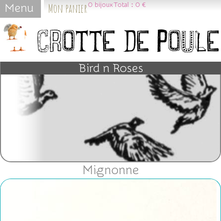
Mon panier
0
bijoux
Total :
0 €
Menu
Jump to navigation
Bird n Roses
Mignonne