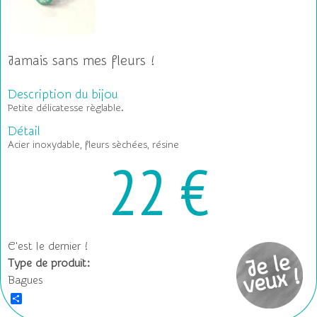
Jamais sans mes fleurs !
Description du bijou
Petite délicatesse règlable.
Détail
Acier inoxydable, fleurs sèchées, résine
22 €
C'est le dernier !
Type de produit:
Bagues
S
h