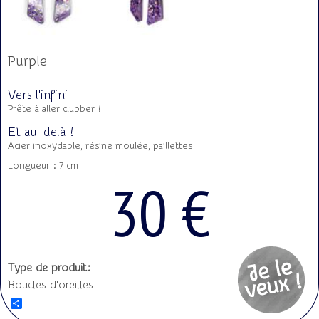
Purple
Vers l'infini
Prête à aller clubber !
Et au-delà !
Acier inoxydable, résine moulée, paillettes
Longueur : 7 cm
30 €
Type de produit:
Boucles d'oreilles
S
h