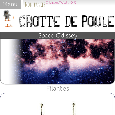
Mon panier
0
bijoux
Total :
0 €
Menu
Jump to navigation
Space Odissey
Filantes