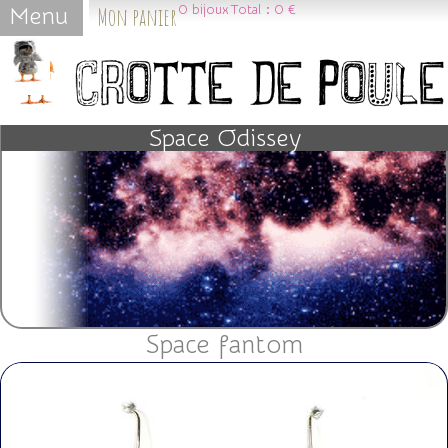
Mon panier
0
bijoux
Total :
0 €
Menu
Jump to navigation
Space Odissey
Space fantom