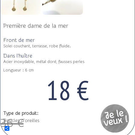
Première dame de la mer
Front de mer
Solei couchant, terrasse, robe fluide.
Dans l'huître
Acier inoxydable, métal doré, fausses perles
Longueur : 6 cm
18 €
Type de produit:
36 €
Boucles d'oreilles
S
h