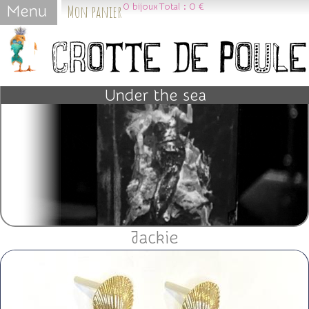
Mon panier
0
bijoux
Total :
0 €
Menu
Jump to navigation
Under the sea
Jackie